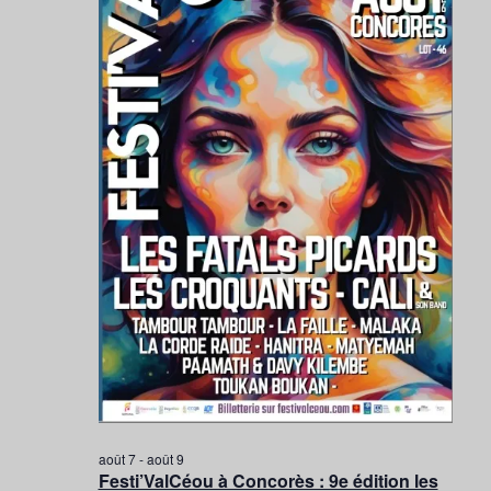
vues
2026
Évènem
août 7
-
août 9
Festi’ValCéou à Concorès : 9e édition les