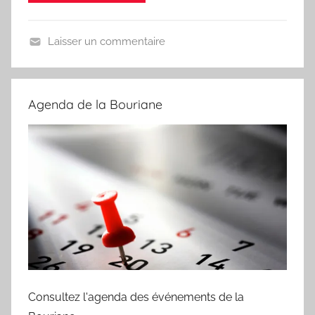
Laisser un commentaire
E
v
é
Agenda de la Bouriane
n
e
m
e
n
t
s
Consultez l'agenda des événements de la