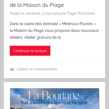
de la Maison du Piage
Publié le
vendredi, 3 mai 2024
par
Piage Préhistoire
Dans le cadre des biennale « Minéraux Pluriels »
la Maison du Piage vous propose deux nouveaux
ateliers: Atelier gravure de la
Continuer la lecture
Laisser un commentaire
E
v
é
n
e
m