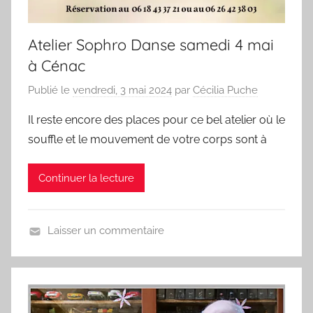
Atelier Sophro Danse samedi 4 mai
à Cénac
Publié le
vendredi, 3 mai 2024
par
Cécilia Puche
Il reste encore des places pour ce bel atelier où le
souffle et le mouvement de votre corps sont à
Continuer la lecture
Laisser un commentaire
E
v
é
n