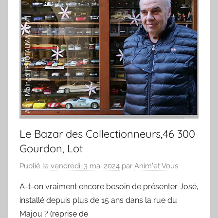
e
m
e
n
t
s
Le Bazar des Collectionneurs,46 300
Gourdon, Lot
Publié le
vendredi, 3 mai 2024
par
Anim'et Vous
A-t-on vraiment encore besoin de présenter José,
installé depuis plus de 15 ans dans la rue du
Majou ? (reprise de