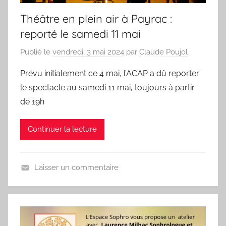
Théâtre en plein air à Payrac :
reporté le samedi 11 mai
Publié le
vendredi, 3 mai 2024
par
Claude Poujol
Prévu initialement ce 4 mai, l’ACAP a dû reporter
le spectacle au samedi 11 mai, toujours à partir
de 19h
Continuer la lecture
Laisser un commentaire
E
v
é
n