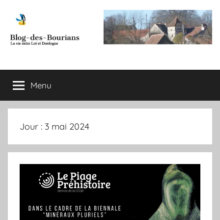
Aller
au
contenu
Blog
La
vie
des
entre
Menu
Lot
et
Bourians
Dordogne
Jour :
3 mai 2024