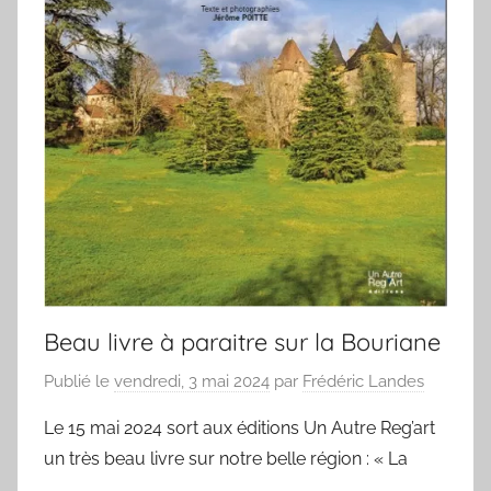
e
n
t
s
Beau livre à paraitre sur la Bouriane
Publié le
vendredi, 3 mai 2024
par
Frédéric Landes
Le 15 mai 2024 sort aux éditions Un Autre Reg’art
un très beau livre sur notre belle région : « La