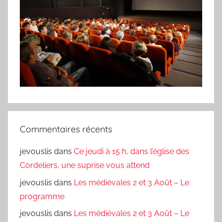
Commentaires récents
jevouslis
dans
Ce jeudi à 15 h, dans l’église des
Cordeliers, une suprise vous attend
jevouslis
dans
Les médiévales 2 et 3 Août – Le
programme
jevouslis
dans
Les médiévales 2 et 3 Août – Le