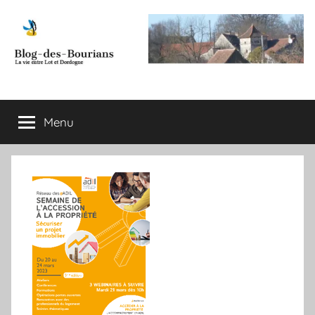
Aller
au
contenu
Blog
La
vie
des
entre
Menu
Lot
et
Bourians
Dordogne