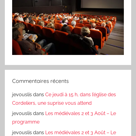
Commentaires récents
jevouslis
dans
Ce jeudi à 15 h, dans l’église des
Cordeliers, une suprise vous attend
jevouslis
dans
Les médiévales 2 et 3 Août – Le
programme
jevouslis
dans
Les médiévales 2 et 3 Août – Le